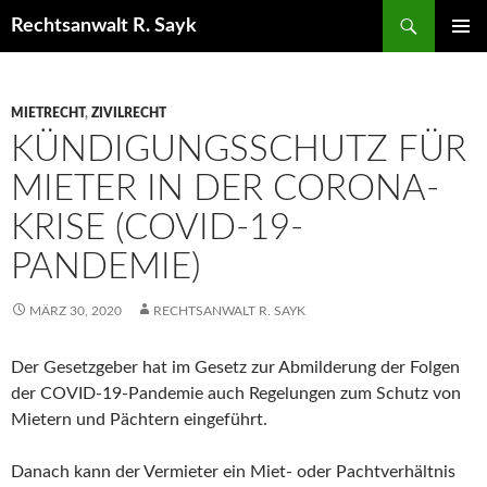
Zum
Suchen
Rechtsanwalt R. Sayk
Inhalt
PRIMÄR
springen
MENÜ
MIETRECHT
,
ZIVILRECHT
KÜNDIGUNGSSCHUTZ FÜR
MIETER IN DER CORONA-
KRISE (COVID-19-
PANDEMIE)
MÄRZ 30, 2020
RECHTSANWALT R. SAYK
Der Gesetzgeber hat im Gesetz zur Abmilderung der Folgen
der COVID-19-Pandemie auch Regelungen zum Schutz von
Mietern und Pächtern eingeführt.
Danach kann der Vermieter ein Miet- oder Pachtverhältnis