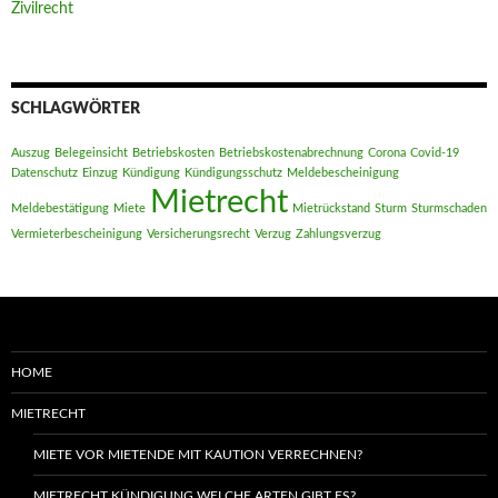
Zivilrecht
SCHLAGWÖRTER
Auszug
Belegeinsicht
Betriebskosten
Betriebskostenabrechnung
Corona
Covid-19
Datenschutz
Einzug
Kündigung
Kündigungsschutz
Meldebescheinigung
Mietrecht
Meldebestätigung
Miete
Mietrückstand
Sturm
Sturmschaden
Vermieterbescheinigung
Versicherungsrecht
Verzug
Zahlungsverzug
HOME
MIETRECHT
MIETE VOR MIETENDE MIT KAUTION VERRECHNEN?
MIETRECHT KÜNDIGUNG WELCHE ARTEN GIBT ES?