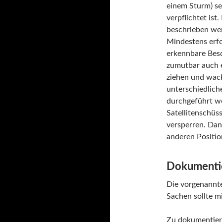
einem Sturm) se
verpflichtet is
beschrieben wer
Mindestens erfor
erkennbare Bes
zumutbar auch 
ziehen und wack
unterschiedlich
durchgeführt we
Satellitenschüs
versperren. Dan
anderen Positio
Dokumenti
Die vorgenannte
Sachen sollte m
Zu dokumentier