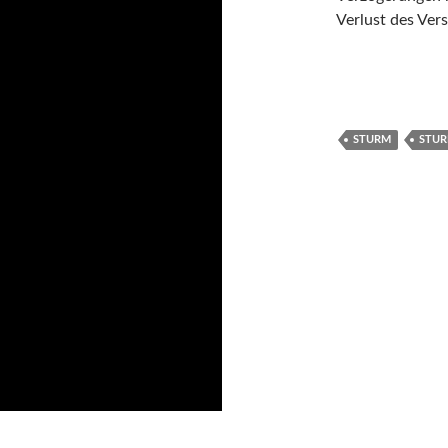
Verlust des Ver
STURM
STU