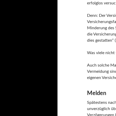
erfolglos versuc
Denn: Der Versi
Versicherungsfa
Minderung des S
die Versicherun
dies gestatten“ 
Was viele nicht
Auch solche Ma
Vermeidung sin
eigenen Versich
Melden
Spätestens nach
unverzüglich üb
Verzögerungen k