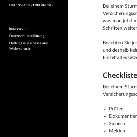
DATENSCHUTZERKLÄRUNG
Bei einem Stur
Versicherungssc
was man jetzt ma
Schritten weiter
Impressum
Datenschutzerklärung
Beachten Sie jed
Haftungsausschluss und
Widerspruch
und deshalb kei
Einzelfall erset
Checklist
Bei einem Stur
Versicherungssc
Prüfen
Dokumentie
Sichern
Melden