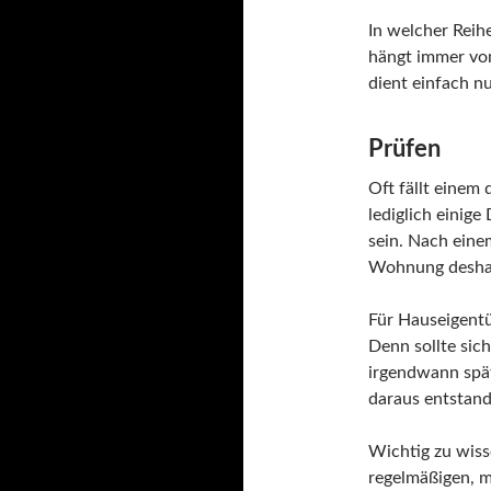
In welcher Reih
hängt immer von
dient einfach n
Prüfen
Oft fällt einem
lediglich einig
sein. Nach eine
Wohnung deshalb
Für Hauseigentü
Denn sollte sic
irgendwann spät
daraus entstan
Wichtig zu wiss
regelmäßigen, m