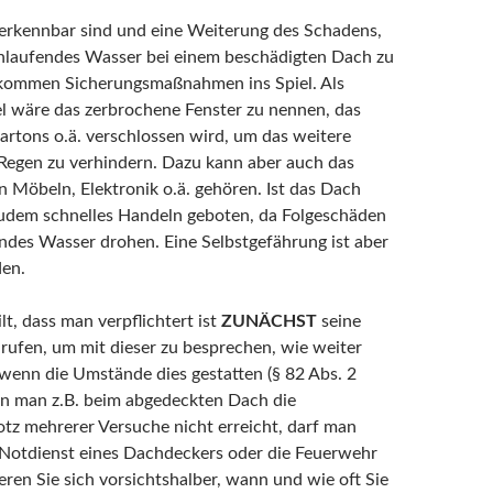
rkennbar sind und eine Weiterung des Schadens,
inlaufendes Wasser bei einem beschädigten Dach zu
 kommen Sicherungsmaßnahmen ins Spiel. Als
el wäre das zerbrochene Fenster zu nennen, das
Kartons o.ä. verschlossen wird, um das weitere
Regen zu verhindern. Dazu kann aber auch das
n Möbeln, Elektronik o.ä. gehören. Ist das Dach
zudem schnelles Handeln geboten, da Folgeschäden
ndes Wasser drohen. Eine Selbstgefährung ist aber
den.
lt, dass man verpflichtert ist
ZUNÄCHST
seine
rufen, um mit dieser zu besprechen, wie weiter
 wenn die Umstände dies gestatten (§ 82 Abs. 2
n man z.B. beim abgedeckten Dach die
otz mehrerer Versuche nicht erreicht, darf man
Notdienst eines Dachdeckers oder die Feuerwehr
eren Sie sich vorsichtshalber, wann und wie oft Sie