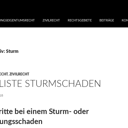
NGSEIGENTUMSRECHT
ZIVILRECHT
RECHTSGEBIETE
BEITRÄGE
KON
iv: Sturm
ECHT
,
ZIVILRECHT
LISTE STURMSCHADEN
18
ritte bei einem Sturm- oder
rungsschaden