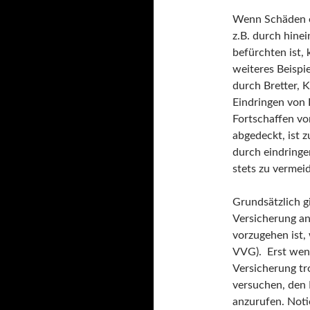
Wenn Schäden e
z.B. durch hine
befürchten ist,
weiteres Beispi
durch Bretter, 
Eindringen von 
Fortschaffen vo
abgedeckt, ist 
durch eindringe
stets zu vermei
Grundsätzlich gi
Versicherung an
vorzugehen ist,
VVG). Erst wen
Versicherung tr
versuchen, den 
anzurufen. Noti