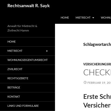
Zum
Suchen
Rechtsanwalt R. Sayk
Inhalt
springen
HOME
MIETRECHT
WOHNU
Anwalt für Mietrecht &
Zivilrecht Hamm
HOME
Schlagwortarch
MIETRECHT
WOHNUNGSEIGENTUMSRECHT
VERSICHERUNGSR
ZIVILRECHT
CHECK
RECHTSGEBIETE
FEBRUAR 19, 20
BEITRÄGE
Erste Sch
KONTAKT
Versiche
LINKS UND FORMULARE