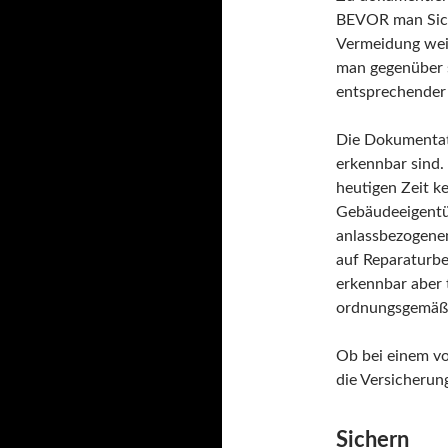
BEVOR man Sich
Vermeidung wei
man gegenüber s
entsprechender 
Die Dokumentat
erkennbar sind. 
heutigen Zeit 
Gebäudeeigentüm
anlassbezogenen
auf Reparaturbe
erkennbar aber 
ordnungsgemäß
Ob bei einem v
die Versicherung
Sichern