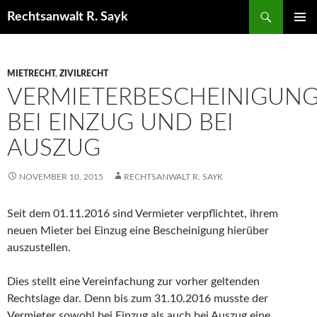
Zum
Suchen
Rechtsanwalt R. Sayk
Inhalt
PRIMÄR
springen
MENÜ
MIETRECHT
,
ZIVILRECHT
VERMIETERBESCHEINIGUN
BEI EINZUG UND BEI
AUSZUG
NOVEMBER 10, 2015
RECHTSANWALT R. SAYK
Seit dem 01.11.2016 sind Vermieter verpflichtet, ihrem
neuen Mieter bei Einzug eine Bescheinigung hierüber
auszustellen.
Dies stellt eine Vereinfachung zur vorher geltenden
Rechtslage dar. Denn bis zum 31.10.2016 musste der
Vermieter sowohl bei Einzug als auch bei Auszug eine