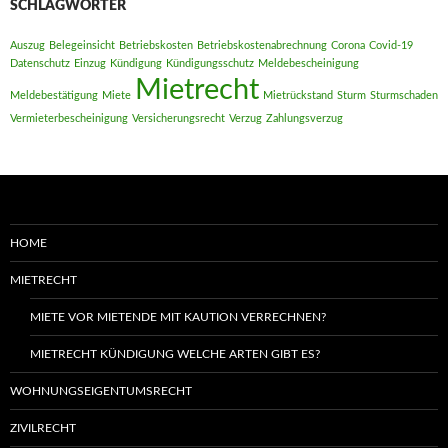
SCHLAGWÖRTER
Auszug
Belegeinsicht
Betriebskosten
Betriebskostenabrechnung
Corona
Covid-19
Datenschutz
Einzug
Kündigung
Kündigungsschutz
Meldebescheinigung
Mietrecht
Meldebestätigung
Miete
Mietrückstand
Sturm
Sturmschaden
Vermieterbescheinigung
Versicherungsrecht
Verzug
Zahlungsverzug
HOME
MIETRECHT
MIETE VOR MIETENDE MIT KAUTION VERRECHNEN?
MIETRECHT KÜNDIGUNG WELCHE ARTEN GIBT ES?
WOHNUNGSEIGENTUMSRECHT
ZIVILRECHT